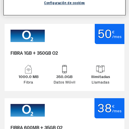
1000.0 MB
120.0GB
Ilimitadas
Configuración de cookies
Fibra
Datos Móvil
Llamadas
50
€
/mes
FIBRA 1GB + 350GB O2
1000.0 MB
350.0GB
Ilimitadas
Fibra
Datos Móvil
Llamadas
38
€
/mes
FIBRA 600MB + 35GB O2