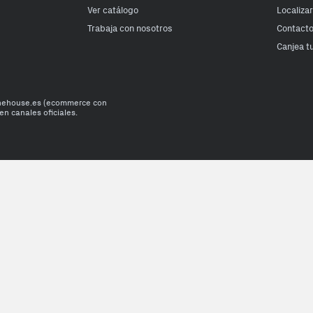
Ver catálogo
Localiza
Trabaja con nosotros
Contact
Canjea t
onehouse.es (ecommerce con
en canales oficiales.