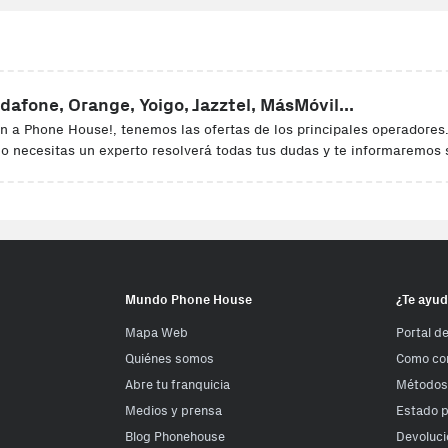
dafone, Orange, Yoigo, Jazztel, MásMóvil...
n a Phone House!, tenemos las ofertas de los principales operadores
lo necesitas un experto resolverá todas tus dudas y te informaremos 
Mundo Phone House
¿Te ayu
Mapa Web
Portal d
Quiénes somos
Como co
Abre tu franquicia
Métodos
Medios y prensa
Estado 
Blog Phonehouse
Devoluci