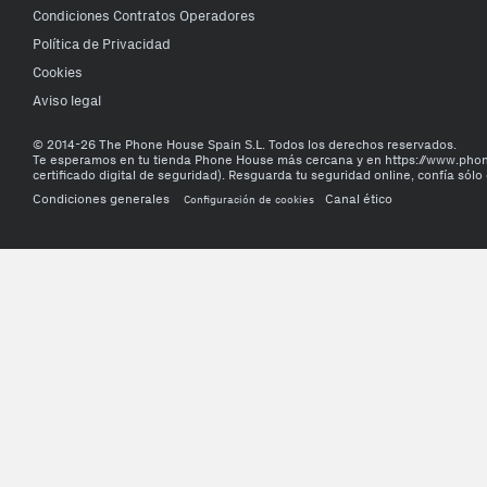
Condiciones Contratos Operadores
Política de Privacidad
Cookies
Aviso legal
© 2014-26 The Phone House Spain S.L. Todos los derechos reservados.
Te esperamos en tu tienda Phone House más cercana y en https://www.ph
certificado digital de seguridad). Resguarda tu seguridad online, confía sólo 
Condiciones generales
Canal ético
Configuración de cookies