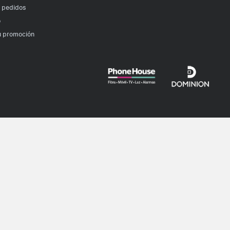
r pedidos
o
u promoción