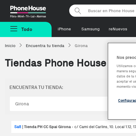
Phonehouse
Todo
iPhone
Samsung
reNuevos
Inicio
Encuentra tu tienda
Girona
Nos preoc
Tiendas Phone House de
Gi
Utilizamos c
manera segur
datos de la 
aceptar el u
momento vis
ENCUENTRA TU TIENDA:
Configura
Salt
|
Tienda PH CC Spai Girona
- c/ Cami del Carlins, 10. Local 1.12, 