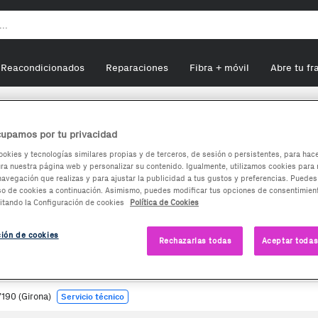
Reacondicionados
Reparaciones
Fibra + móvil
Abre tu fr
upamos por tu privacidad
rona
ookies y tecnologías similares propias y de terceros, de sesión o persistentes, para hac
a nuestra página web y personalizar su contenido. Igualmente, utilizamos cookies para 
navegación que realizas y para ajustar la publicidad a tus gustos y preferencias. Puedes
so de cookies a continuación. Asimismo, puedes modificar tus opciones de consentimient
itando la Configuración de cookies
Política de Cookies
ción de cookies
Rechazarlas todas
Aceptar todas
17190 (Girona)
Servicio técnico