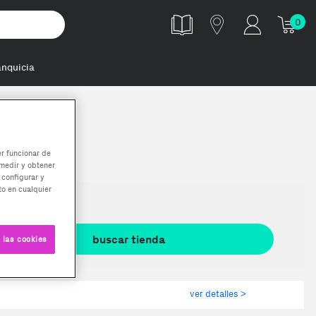
0
anquicia
er funcionar de
medir y obtener
 configurar y
o en cualquier
 las cookies
ver detalles >