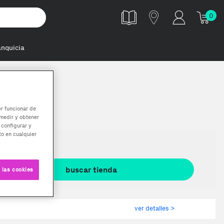
0
anquicia
er funcionar de
medir y obtener
 configurar y
o en cualquier
 las cookies
ver detalles >