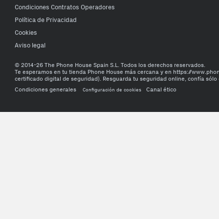
Condiciones Contratos Operadores
Política de Privacidad
Cookies
Aviso legal
© 2014-26 The Phone House Spain S.L. Todos los derechos reservados.
Te esperamos en tu tienda Phone House más cercana y en https://www.ph
certificado digital de seguridad). Resguarda tu seguridad online, confía sólo 
Condiciones generales
Canal ético
Configuración de cookies