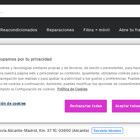
Reacondicionados
Reparaciones
Fibra + móvil
Abre tu fr
upamos por tu privacidad
icante
en
Petrer
ookies y tecnologías similares propias y de terceros, de sesión o persistentes, para hac
a nuestra página web y personalizar su contenido. Igualmente, utilizamos cookies para 
navegación que realizas y para ajustar la publicidad a tus gustos y preferencias. Puedes
so de cookies a continuación. Asimismo, puedes modificar tus opciones de consentimient
itando la Configuración de cookies
Política de Cookies
ción de cookies
Rechazarlas todas
Aceptar todas
vía Alicante-Madrid, Km. 37 10, 03600 (Alicante)
Servicio técnico