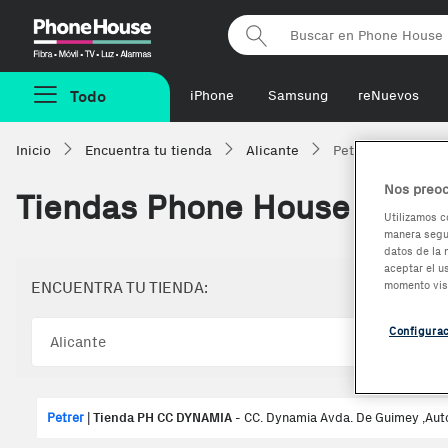
Phonehouse
Todo
iPhone
Samsung
reNuevos
Inicio
Encuentra tu tienda
Alicante
Petrer
Nos preoc
Tiendas Phone House de
Al
Utilizamos c
manera segur
datos de la 
aceptar el u
momento vis
ENCUENTRA TU TIENDA:
Configura
Petrer
|
Tienda PH CC DYNAMIA
- CC. Dynamia Avda. De Guimey ,Auto