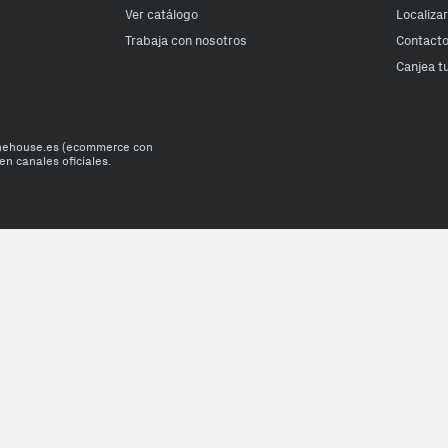
Ver catálogo
Localiza
Trabaja con nosotros
Contact
Canjea t
onehouse.es (ecommerce con
en canales oficiales.