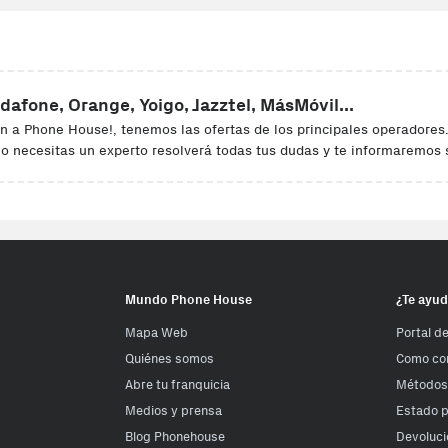
dafone, Orange, Yoigo, Jazztel, MásMóvil...
n a Phone House!, tenemos las ofertas de los principales operadores
lo necesitas un experto resolverá todas tus dudas y te informaremos 
Mundo Phone House
¿Te ayu
Mapa Web
Portal d
Quiénes somos
Como co
Abre tu franquicia
Métodos
Medios y prensa
Estado 
Blog Phonehouse
Devoluci