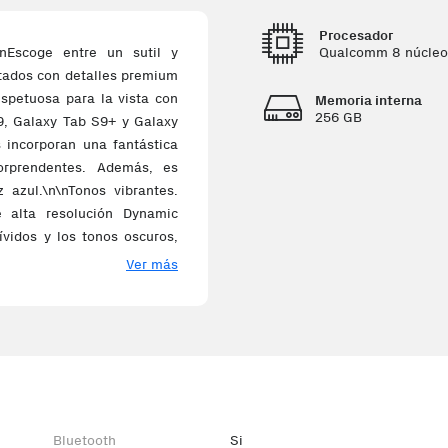
Procesador
Qualcomm 8 núcleo
\nEscoge entre un sutil y
atados con detalles premium
espetuosa para la vista con
Memoria interna
256 GB
9, Galaxy Tab S9+ y Galaxy
 incorporan una fantástica
orprendentes. Además, es
 azul.\n\nTonos vibrantes.
 alta resolución Dynamic
ívidos y los tonos oscuros,
sa de refresco de 120Hz que
Ver más
 visuales de cine\nLa gran
encia de gaming realista y
dio inmersivo del sistema
 Atmos son el complemento
 al polvo\nCuando el día se
o. Su suave diseño metálico
 que protege tu tablet de
Bluetooth
Si
 primera Galaxy Tab S Series