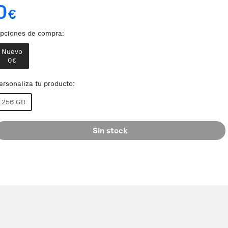
0
€
pciones de compra:
Nuevo
0
€
ersonaliza tu producto:
256 GB
Sin stock