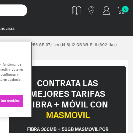
0
anquicia
 & LTE-FDD 256 GB 37,1 cm (14.6) 12 GB Wi-Fi 6 (802.11ax)
er funcionar de
medir y obtener
 configurar y
o en cualquier
CONTRATA LAS
MEJORES TARIFAS
 las cookies
FIBRA + MÓVIL CON
MASMOVIL
FIBRA 300MB + 50GB MASMOVIL POR