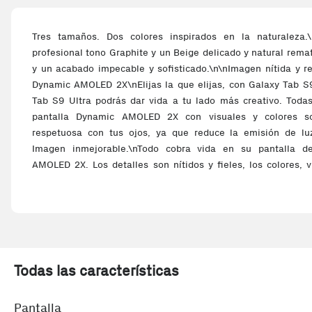
Tres tamaños. Dos colores inspirados en la naturaleza.
profesional tono Graphite y un Beige delicado y natural rem
y un acabado impecable y sofisticado.\n\nImagen nítida y r
Dynamic AMOLED 2X\nElijas la que elijas, con Galaxy Tab S
Tab S9 Ultra podrás dar vida a tu lado más creativo. Todas
pantalla Dynamic AMOLED 2X con visuales y colores s
respetuosa con tus ojos, ya que reduce la emisión de luz
Imagen inmejorable.\nTodo cobra vida en su pantalla de
AMOLED 2X. Los detalles son nítidos y fieles, los colores, v
profundos gracias a sus visuales mejorados HDR10+ y a su ta
hace que todo fluya.\n\nDesbloquea otro nivel de juego con
pantalla de Galaxy Tab S9 Series te proporciona una experi
fascinante, perfecta para partidas maratonianas. El au
cuádruple de altavoces AKG y el sonido surround de Dolby
perfecto.\n\nLa primera tablet Galaxy S resistente al agua y
Todas las características
complica, Galaxy Tab S9 Series está ahí para aguantarlo tod
está fabricado con el marco de Armor Aluminum más duro,
Pantalla
golpes y caídas. La certificación IP68 la convierte en nuestra