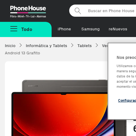
Phonehouse
Todo
iPhone
Samsung
reNuevos
Inicio
Informática y Tablets
Tablets
Ver todas
Sa
Android 13 Grafito
Nos preoc
Utilizamos c
manera segur
datos de la 
aceptar el u
momento vis
Configura