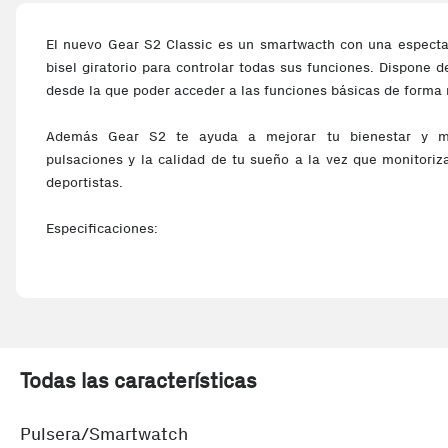
El nuevo Gear S2 Classic es un smartwacth con una espectac
bisel giratorio para controlar todas sus funciones. Dispone d
desde la que poder acceder a las funciones básicas de forma 
Además Gear S2 te ayuda a mejorar tu bienestar y mi
pulsaciones y la calidad de tu sueño a la vez que monitoriza
deportistas.
Especificaciones:
Dimensiones: 39,9 x 43,6 x 11,4 mm
Pantalla: 1,2" sAMOLED
Resolución: 360 x 360 píxeles
RAM: 512 Mb
Memoria: 4 GB
Bluetooth 4.1
Todas las características
Batería: 250mAh
Pulsera/Smartwatch