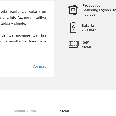
Procesador
Samsung Exynos 32
ular pantalla circular y un
núcleos
e una interfaz muy intuitiva
rápida y simple.
Batería
250 mAh
de tus movimientos, las
 tus resultados. Ideal para
RAM
512MB
Ver más
Memoria RAM
512MB