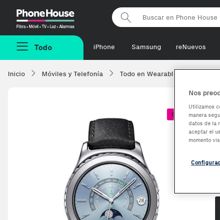
Phonehouse
Todo
iPhone
Samsung
reNuevos
Inicio
Móviles y Telefonía
Todo en Wearables
Smartw
Nos preoc
Utilizamos c
Coste + 1€
manera segur
datos de la 
aceptar el u
momento vis
Configura
O