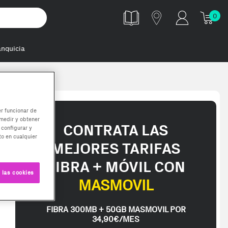
0
anquicia
er funcionar de
medir y obtener
CONTRATA LAS
 configurar y
o en cualquier
MEJORES TARIFAS
FIBRA + MÓVIL CON
 las cookies
MASMOVIL
FIBRA 300MB + 50GB MASMOVIL POR
34,90€/MES