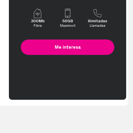
 te interese, con los mejores precios. Gracias a nuestros vendedore
300Mb
50GB
Ilimitadas
Fibra
Masmovil
Llamadas
Me interesa