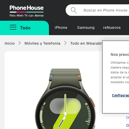
Phonehouse
Todo
iPhone
Samsung
reNuevos
Inicio
Móviles y Telefonía
Todo en Wearables
Smartw
Nos preoc
Utilizamos c
manera segur
-5,66%
datos de la 
aceptar el u
momento vis
Configura
V
O
O