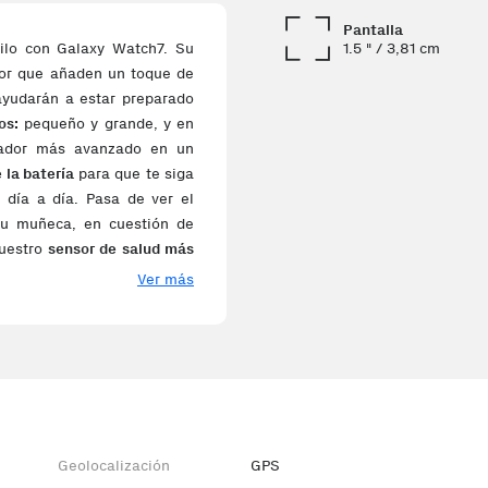
Pantalla
1.5 " / 3,81 cm
ilo con Galaxy Watch7. Su
lor que añaden un toque de
ayudarán a estar preparado
os:
pequeño y grande, y en
sador más avanzado en un
 la batería
para que te siga
 día a día. Pasa de ver el
tu muñeca, en cuestión de
nuestro
sensor de salud más
 estarás más cerca de tus
Ver más
oActive hace un seguimiento
s exactitud\n\nGPS de doble
 camino con nuestro GPS más
liza dos bandas de señal de
eciso y constante de tus
 tu cuerpo y afronta todos
yudará a analizar tus horas
Geolocalización
GPS
nificar tus rutinas. ¿No has