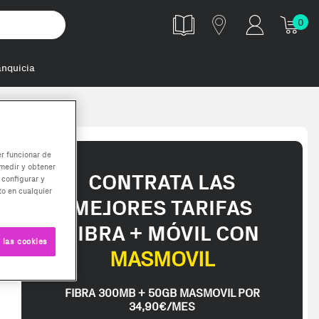
0
anquicia
er funcionar de
medir y obtener
CONTRATA LAS
 configurar y
o en cualquier
MEJORES TARIFAS
FIBRA + MÓVIL CON
 las cookies
MASMOVIL
FIBRA 300MB + 50GB MASMOVIL POR
34,90€/MES