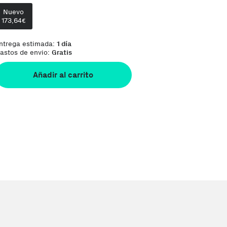
Te damos la oportunidad de elegir lo que más
Nuevo
173,64
€
ntrega estimada:
1 día
astos de envio:
Gratis
Añadir al carrito