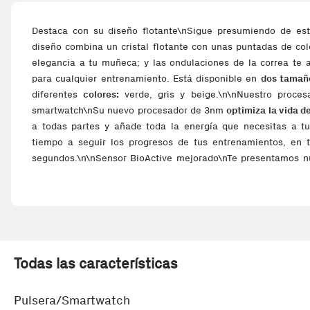
Destaca con su diseño flotante\nSigue presumiendo de est
diseño combina un cristal flotante con unas puntadas de co
elegancia a tu muñeca; y las ondulaciones de la correa te 
para cualquier entrenamiento. Está disponible en
dos tamañ
diferentes
colores:
verde, gris y beige.\n\nNuestro proce
smartwatch\nSu nuevo procesador de 3nm
optimiza la vida de
a todas partes y añade toda la energía que necesitas a tu
tiempo a seguir los progresos de tus entrenamientos, en 
segundos.\n\nSensor BioActive mejorado\nTe presentamos 
avanzado
en un Galaxy Watch, ¡irás un paso por delante y
objetivos saludables! Con 13 luces LEDs, el nuevo sensor Bi
de tu frecuencia cardiaca y de tus patrones de sueño con má
frecuencia. Tu guía por la jungla de cemento\nEncuentra tu
preciso en un Galaxy Watch. El GPS de doble frecuencia uti
satélite (L1+L5), lo que garantiza un seguimiento pr
Todas las características
pasos.\n\nEmpieza el día con Energy Score\nEntiende mejor
tus días de una forma más inteligente con Energy Score. Te a
Pulsera/Smartwatch
de sueño, el ritmo cardiaco y tus actividades diarias para pla