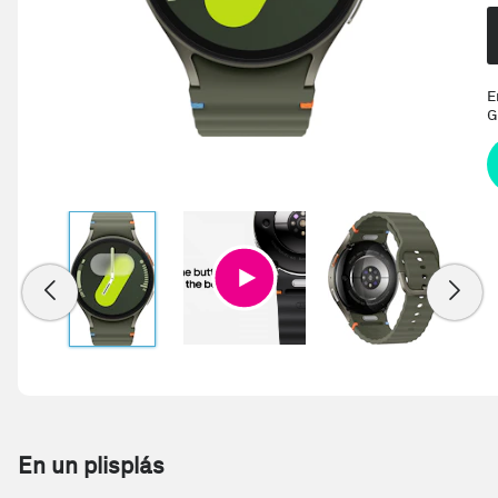
E
G
En un plisplás