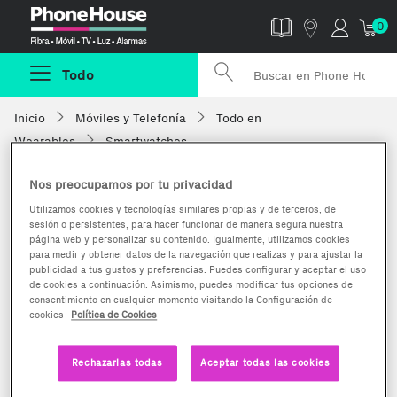
Phonehouse
0
Todo
Inicio
Móviles y Telefonía
Todo en
Wearables
Smartwatches
Nos preocupamos por tu privacidad
Utilizamos cookies y tecnologías similares propias y de terceros, de
sesión o persistentes, para hacer funcionar de manera segura nuestra
página web y personalizar su contenido. Igualmente, utilizamos cookies
para medir y obtener datos de la navegación que realizas y para ajustar la
publicidad a tus gustos y preferencias. Puedes configurar y aceptar el uso
de cookies a continuación. Asimismo, puedes modificar tus opciones de
consentimiento en cualquier momento visitando la Configuración de
cookies
Política de Cookies
Rechazarlas todas
Aceptar todas las cookies