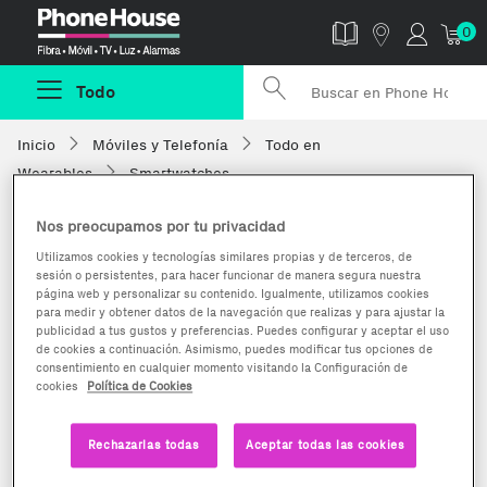
Phonehouse
0
Todo
Inicio
Móviles y Telefonía
Todo en
Wearables
Smartwatches
Nos preocupamos por tu privacidad
Utilizamos cookies y tecnologías similares propias y de terceros, de
sesión o persistentes, para hacer funcionar de manera segura nuestra
página web y personalizar su contenido. Igualmente, utilizamos cookies
para medir y obtener datos de la navegación que realizas y para ajustar la
publicidad a tus gustos y preferencias. Puedes configurar y aceptar el uso
de cookies a continuación. Asimismo, puedes modificar tus opciones de
consentimiento en cualquier momento visitando la Configuración de
cookies
Política de Cookies
Rechazarlas todas
Aceptar todas las cookies