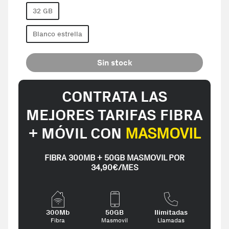
32 GB
Blanco estrella
Sin stock
CONTRATA LAS
MEJORES TARIFAS FIBRA
+ MÓVIL CON
MASMOVIL
FIBRA 300MB + 50GB MASMOVIL POR
34,90€/MES
300Mb
50GB
Ilimitadas
Fibra
Masmovil
Llamadas