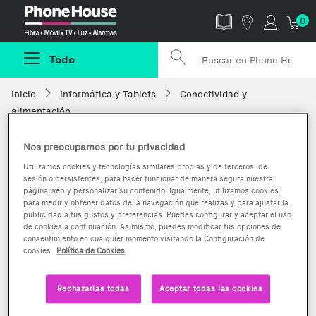
Phonehouse
0
Todo
Inicio
Informática y Tablets
Conectividad y
alimentación
Nos preocupamos por tu privacidad
Utilizamos cookies y tecnologías similares propias y de terceros, de
sesión o persistentes, para hacer funcionar de manera segura nuestra
página web y personalizar su contenido. Igualmente, utilizamos cookies
para medir y obtener datos de la navegación que realizas y para ajustar la
publicidad a tus gustos y preferencias. Puedes configurar y aceptar el uso
de cookies a continuación. Asimismo, puedes modificar tus opciones de
consentimiento en cualquier momento visitando la Configuración de
cookies
Política de Cookies
Rechazarlas todas
Aceptar todas las cookies