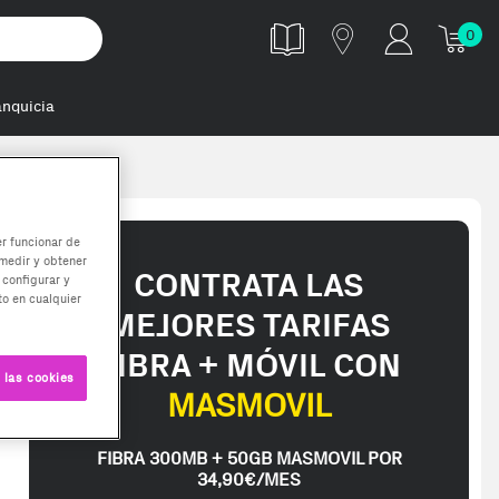
0
anquicia
er funcionar de
medir y obtener
CONTRATA LAS
 configurar y
o en cualquier
MEJORES TARIFAS
FIBRA + MÓVIL CON
 las cookies
MASMOVIL
FIBRA 300MB + 50GB MASMOVIL POR
34,90€/MES