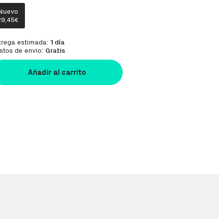
Te damos la oportunidad de elegir lo que más 
Nuevo
29,45
€
trega estimada:
1 día
stos de envio:
Gratis
Añadir al carrito