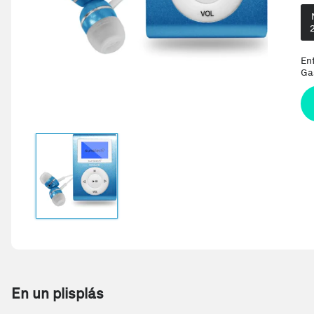
En
Ga
En un plisplás