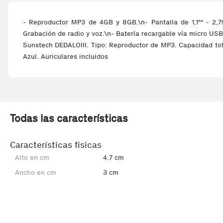
- Reproductor MP3 de 4GB y 8GB.\n- Pantalla de 1,1"" - 2,7
Grabación de radio y voz.\n- Batería recargable vía micro USB.
Sunstech DEDALOIII. Tipo: Reproductor de MP3. Capacidad tota
Azul. Auriculares incluidos
Todas las características
Características físicas
Alto en cm
4.7 cm
Ancho en cm
3 cm