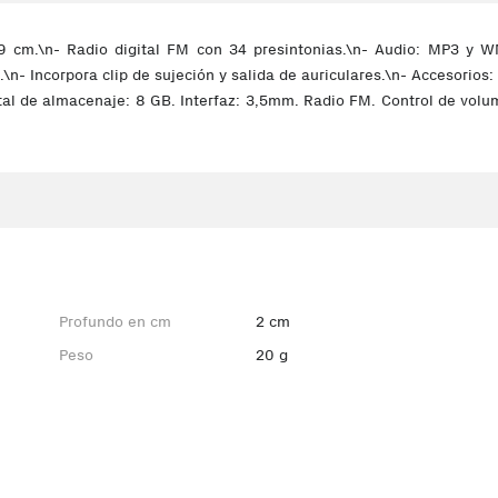
9 cm.\n- Radio digital FM con 34 presintonias.\n- Audio: MP3 y WM
\n- Incorpora clip de sujeción y salida de auriculares.\n- Accesorios:
l de almacenaje: 8 GB. Interfaz: 3,5mm. Radio FM. Control de volume
Profundo en cm
2 cm
Peso
20 g