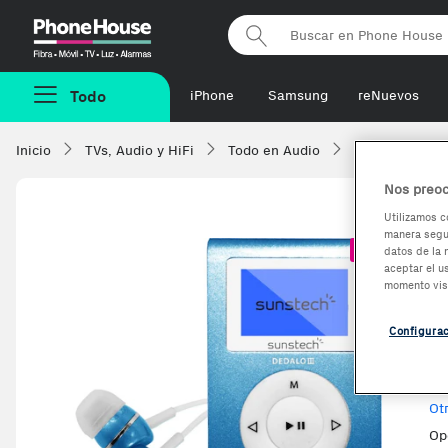
Phonehouse
Todo
iPhone
Samsung
reNuevos
Inicio
TVs, Audio y HiFi
Todo en Audio
Reproductores 
Nos preoc
Utilizamos c
manera segur
S
-8,26%
datos de la 
aceptar el u
d
momento vis
Configura
Ve
Ot
Op