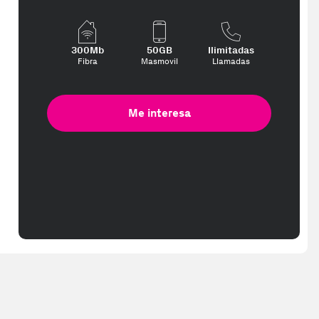
te interese, con los mejores precios. Gracias a nuestros vendedores 
300Mb
50GB
Ilimitadas
Fibra
Masmovil
Llamadas
Me interesa