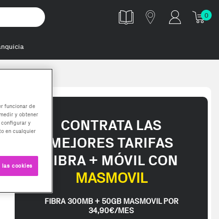
0
anquicia
er funcionar de
medir y obtener
CONTRATA LAS
 configurar y
o en cualquier
MEJORES TARIFAS
FIBRA + MÓVIL CON
 las cookies
MASMOVIL
FIBRA 300MB + 50GB MASMOVIL POR
34,90€/MES