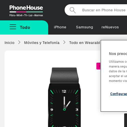
Phonehouse
Todo
iPhone
Samsung
reNuevos
Inicio
Móviles y Telefonía
Todo en Wearables
Smart
Nos preoc
Utilizamos c
Coste + 1€
manera segur
datos de la 
aceptar el u
momento vis
Configura
O