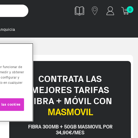
0
anquicia
er funcionar de
medir y obtener
CONTRATA LAS
 configurar y
o en cualquier
MEJORES TARIFAS
FIBRA + MÓVIL CON
 las cookies
MASMOVIL
FIBRA 300MB + 50GB MASMOVIL POR
34,90€/MES