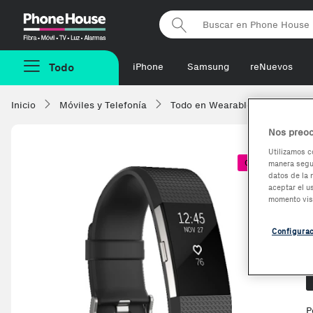
Phonehouse
Todo
iPhone
Samsung
reNuevos
Inicio
Móviles y Telefonía
Todo en Wearables
Smart
Nos preoc
Utilizamos c
Coste + 1€
manera segur
datos de la 
aceptar el u
momento vis
Configura
O
P