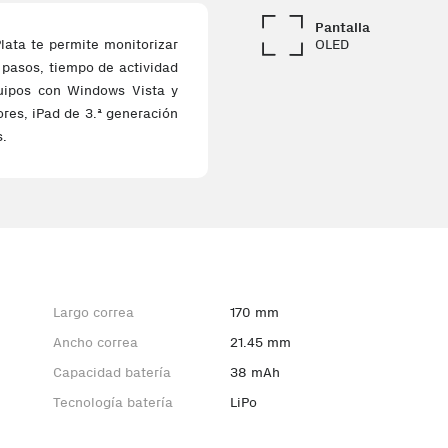
Pantalla
OLED
Plata te permite monitorizar
, pasos, tiempo de actividad
quipos con Windows Vista y
ores, iPad de 3.ª generación
s.
Largo correa
170 mm
Ancho correa
21.45 mm
Capacidad batería
38 mAh
Tecnología batería
LiPo