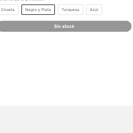
Ciruela
Negro y Plata
Turquesa
Azul
Sin stock