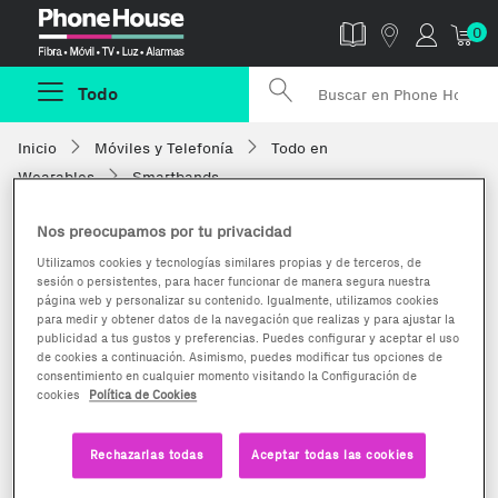
Phonehouse
0
Todo
Inicio
Móviles y Telefonía
Todo en
Wearables
Smartbands
Nos preocupamos por tu privacidad
Utilizamos cookies y tecnologías similares propias y de terceros, de
sesión o persistentes, para hacer funcionar de manera segura nuestra
página web y personalizar su contenido. Igualmente, utilizamos cookies
para medir y obtener datos de la navegación que realizas y para ajustar la
publicidad a tus gustos y preferencias. Puedes configurar y aceptar el uso
de cookies a continuación. Asimismo, puedes modificar tus opciones de
consentimiento en cualquier momento visitando la Configuración de
cookies
Política de Cookies
Rechazarlas todas
Aceptar todas las cookies