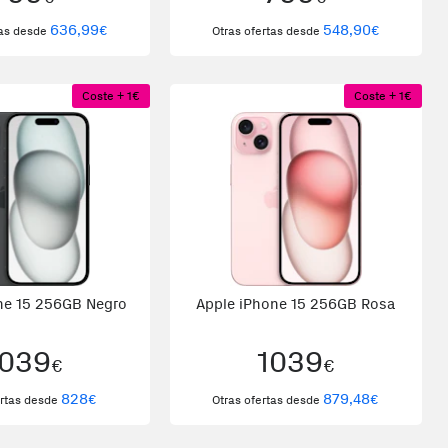
636,99
548,90
€
€
tas desde
Otras ofertas desde
Coste + 1€
Coste + 1€
ne 15 256GB Negro
Apple iPhone 15 256GB Rosa
1039
1039
€
€
828
879,48
€
€
ertas desde
Otras ofertas desde