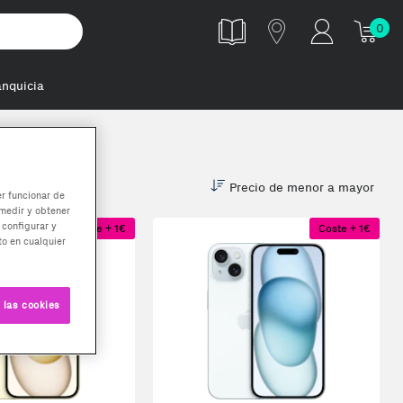
0
anquicia
ro Max
Precio de menor a mayor
er funcionar de
medir y obtener
 configurar y
Coste + 1€
Coste + 1€
o en cualquier
 las cookies