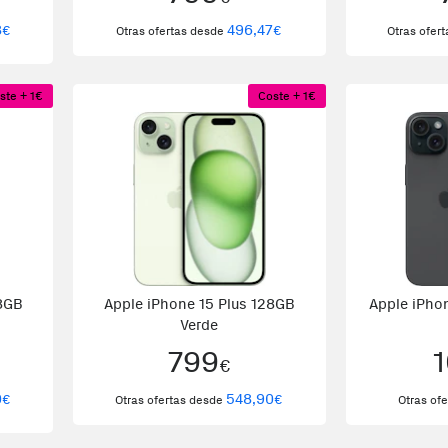
8
496,47
€
€
Otras ofertas desde
Otras ofer
ste + 1€
Coste + 1€
28GB
Apple iPhone 15 Plus 128GB
Apple iPho
Verde
799
€
0
548,90
€
€
Otras ofertas desde
Otras of