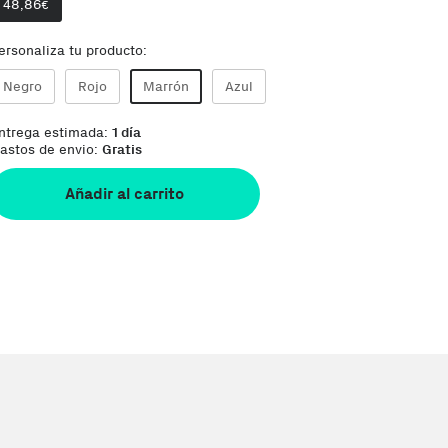
48,86
€
ersonaliza tu producto:
Negro
Rojo
Marrón
Azul
ntrega estimada:
1 día
astos de envio:
Gratis
Añadir al carrito