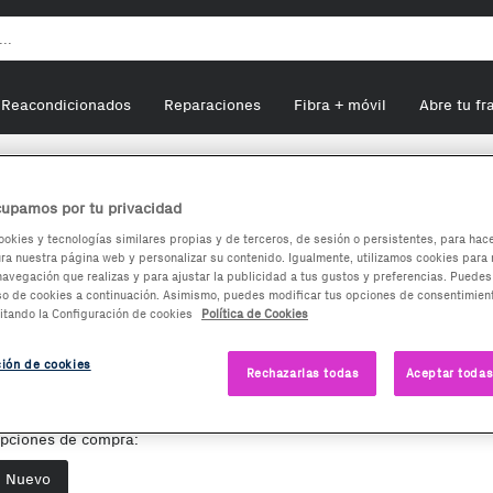
Reacondicionados
Reparaciones
Fibra + móvil
Abre tu fr
Denver VPL-120
upamos por tu privacidad
ookies y tecnologías similares propias y de terceros, de sesión o persistentes, para hac
a nuestra página web y personalizar su contenido. Igualmente, utilizamos cookies para 
Denver VPL-120
navegación que realizas y para ajustar la publicidad a tus gustos y preferencias. Puedes
so de cookies a continuación. Asimismo, puedes modificar tus opciones de consentimient
itando la Configuración de cookies
Política de Cookies
48,86
€
51,79€
-2,93€
ción de cookies
Rechazarlas todas
Aceptar todas
endido por
MS2 Digital
tras opciones de compra desde
45,46€
Envía desde:
España
pciones de compra:
Phone House es un Marketplace
Te damos la oportunidad de elegir lo que más
Nuevo