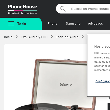
Phonehouse
Todo
iPhone
Samsung
reNuevos
Inicio
TVs, Audio y HiFi
Todo en Audio
Tocadiscos
Nos preoc
Utilizamos c
manera segur
-5,66%
datos de la 
aceptar el u
momento vis
Configura
V
O
O