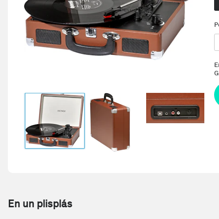
P
E
G
En un plisplás