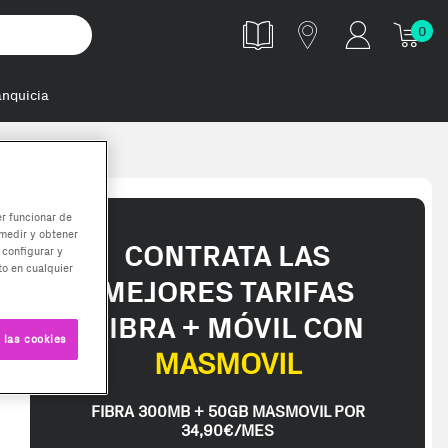
0
anquicia
er funcionar de
medir y obtener
CONTRATA LAS
 configurar y
o en cualquier
MEJORES TARIFAS
FIBRA + MÓVIL CON
 las cookies
MASMOVIL
FIBRA 300MB + 50GB MASMOVIL POR
 te interese, con los mejores precios. Gracias a nuestros vendedore
34,90€/MES