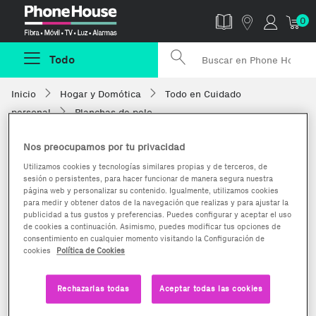
Phonehouse
0
Todo
Inicio
Hogar y Domótica
Todo en Cuidado
personal
Planchas de pelo
Nos preocupamos por tu privacidad
Utilizamos cookies y tecnologías similares propias y de terceros, de
sesión o persistentes, para hacer funcionar de manera segura nuestra
página web y personalizar su contenido. Igualmente, utilizamos cookies
para medir y obtener datos de la navegación que realizas y para ajustar la
publicidad a tus gustos y preferencias. Puedes configurar y aceptar el uso
de cookies a continuación. Asimismo, puedes modificar tus opciones de
consentimiento en cualquier momento visitando la Configuración de
cookies
Política de Cookies
Rechazarlas todas
Aceptar todas las cookies