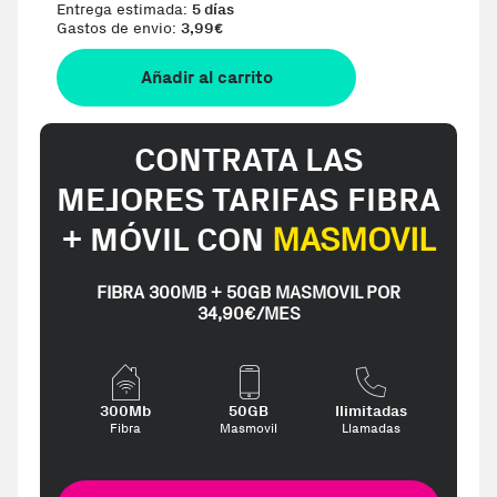
Entrega estimada:
5 días
Gastos de envio:
3,99
€
Añadir al carrito
CONTRATA LAS
MEJORES TARIFAS FIBRA
+ MÓVIL CON
MASMOVIL
FIBRA 300MB + 50GB MASMOVIL POR
34,90€/MES
300Mb
50GB
Ilimitadas
Fibra
Masmovil
Llamadas