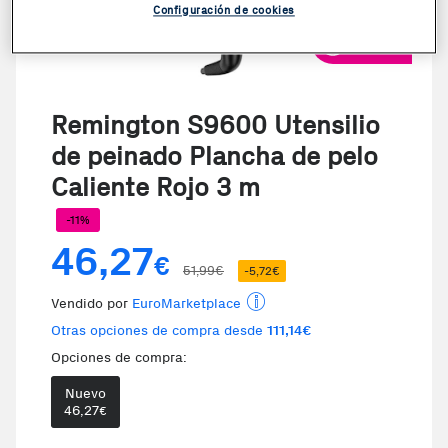
Configuración de cookies
VER VIDEO
Remington S9600 Utensilio
de peinado Plancha de pelo
Caliente Rojo 3 m
-11%
46,27
€
51,99€
-5,72€
Vendido por
EuroMarketplace
Otras opciones de compra desde
111,14€
Opciones de compra:
Nuevo
46,27
€