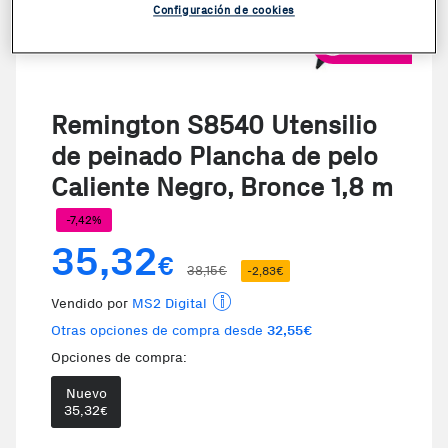
Configuración de cookies
VER VIDEO
Remington S8540 Utensilio
de peinado Plancha de pelo
Caliente Negro, Bronce 1,8 m
-7,42%
35,32
€
38,15€
-2,83€
Vendido por
MS2 Digital
Otras opciones de compra desde
32,55€
Opciones de compra:
Nuevo
Te damos la oportunidad de elegi
35,32
€