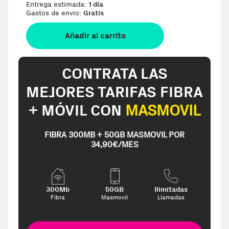
Entrega estimada:
1 día
Gastos de envio:
Gratis
Añadir al carrito
CONTRATA LAS
MEJORES TARIFAS FIBRA
+ MÓVIL CON
MASMOVIL
FIBRA 300MB + 50GB MASMOVIL POR
34,90€/MES
300Mb
50GB
Ilimitadas
Fibra
Masmovil
Llamadas