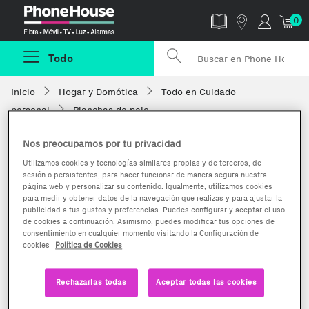
Phonehouse
0
Todo
Inicio
Hogar y Domótica
Todo en Cuidado
personal
Planchas de pelo
Nos preocupamos por tu privacidad
Utilizamos cookies y tecnologías similares propias y de terceros, de
sesión o persistentes, para hacer funcionar de manera segura nuestra
página web y personalizar su contenido. Igualmente, utilizamos cookies
para medir y obtener datos de la navegación que realizas y para ajustar la
publicidad a tus gustos y preferencias. Puedes configurar y aceptar el uso
de cookies a continuación. Asimismo, puedes modificar tus opciones de
consentimiento en cualquier momento visitando la Configuración de
cookies
Política de Cookies
Rechazarlas todas
Aceptar todas las cookies