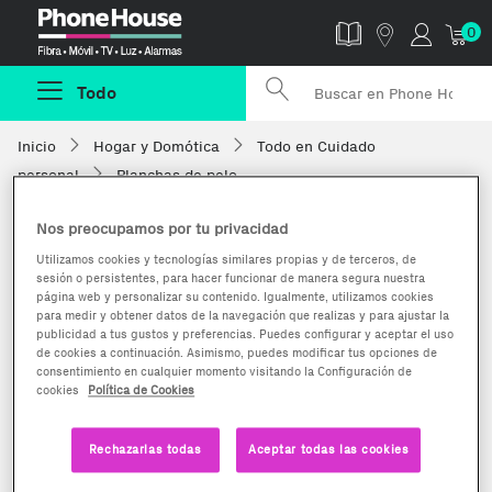
Phonehouse
0
Todo
Inicio
Hogar y Domótica
Todo en Cuidado
personal
Planchas de pelo
Nos preocupamos por tu privacidad
Utilizamos cookies y tecnologías similares propias y de terceros, de
sesión o persistentes, para hacer funcionar de manera segura nuestra
página web y personalizar su contenido. Igualmente, utilizamos cookies
para medir y obtener datos de la navegación que realizas y para ajustar la
publicidad a tus gustos y preferencias. Puedes configurar y aceptar el uso
de cookies a continuación. Asimismo, puedes modificar tus opciones de
consentimiento en cualquier momento visitando la Configuración de
cookies
Política de Cookies
Rechazarlas todas
Aceptar todas las cookies