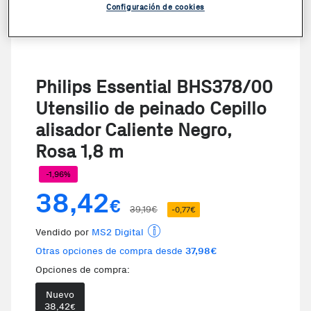
Configuración de cookies
Philips Essential BHS378/00
Utensilio de peinado Cepillo
alisador Caliente Negro,
Rosa 1,8 m
-1,96%
38,42
€
39,19€
-0,77€
Vendido por
MS2 Digital
Otras opciones de compra desde
37,98€
Opciones de compra:
Nuevo
Te damos la oportunidad de elegi
38,42
€