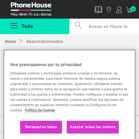
Phonehouse
0
Todo
Inicio
Reacondicionados
Smartphones y móviles reacondicionados
Nos preocupamos por tu privacidad
Utilizamos cookies y tecnologías similares propias y de terceros, de
sesión o persistentes, para hacer funcionar de manera segura nuestra
página web y personalizar su contenido. Igualmente, utilizamos cookies
para medir y obtener datos de la navegación que realizas y para ajustar la
publicidad a tus gustos y preferencias. Puedes configurar y aceptar el uso
de cookies a continuación. Asimismo, puedes modificar tus opciones de
consentimiento en cualquier momento visitando la Configuración de
cookies
Política de Cookies
Rechazarlas todas
Aceptar todas las cookies