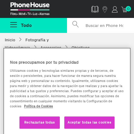
Phonehouse
0
Todo
Inicio
Fotografía y
Videocámara
Accesorios
Objetivos
Nos preocupamos por tu privacidad
Utilizamos cookies y tecnologías similares propias y de terceros, de
sesión o persistentes, para hacer funcionar de manera segura nuestra
página web y personalizar su contenido. Igualmente, utilizamos cookies
para medir y obtener datos de la navegación que realizas y para ajustar la
publicidad a tus gustos y preferencias. Puedes configurar y aceptar el uso
de cookies a continuación. Asimismo, puedes modificar tus opciones de
consentimiento en cualquier momento visitando la Configuración de
cookies
Política de Cookies
Rechazarlas todas
Aceptar todas las cookies