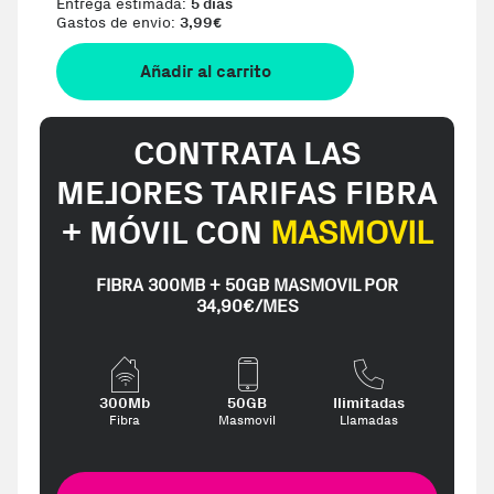
Entrega estimada:
5 días
Gastos de envio:
3,99
€
Añadir al carrito
CONTRATA LAS
MEJORES TARIFAS FIBRA
+ MÓVIL CON
MASMOVIL
FIBRA 300MB + 50GB MASMOVIL POR
34,90€/MES
300Mb
50GB
Ilimitadas
Fibra
Masmovil
Llamadas