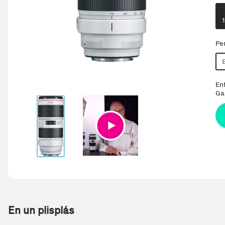
Pe
En
Ga
En un plisplás