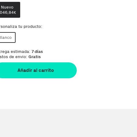
Nuevo
1046,84
€
rsonaliza tu producto:
Blanco
trega estimada:
7 días
stos de envio:
Gratis
Añadir al carrito