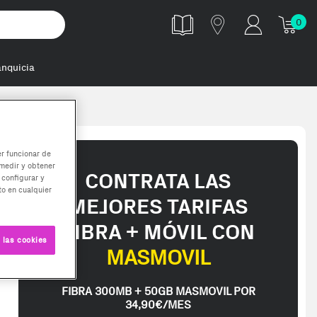
0
anquicia
er funcionar de
medir y obtener
CONTRATA LAS
 configurar y
o en cualquier
MEJORES TARIFAS
FIBRA + MÓVIL CON
 las cookies
MASMOVIL
FIBRA 300MB + 50GB MASMOVIL POR
34,90€/MES
a / El tiempo de entrega es de 7 a 14 días / Se proporciona una factu