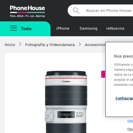
Phonehouse
Todo
iPhone
Samsung
reNuevos
Inicio
Fotografía y Videocámara
Accesorios
Objetivo
Nos preoc
Utilizamos c
manera segur
C
-453,16€
datos de la 
aceptar el u
momento vis
Configura
Ve
Ot
Op