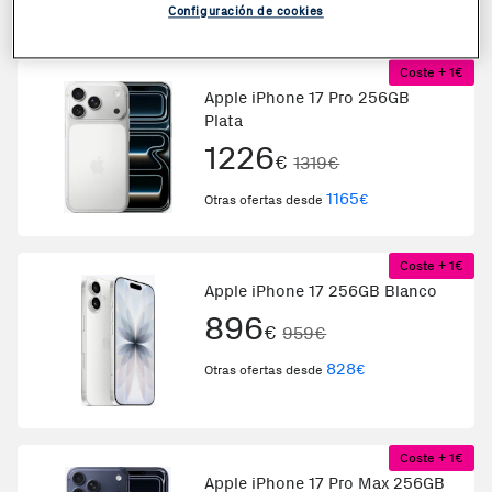
1239
€
Otras ofertas desde
Configuración de cookies
Coste + 1€
Apple iPhone 17 Pro 256GB
Plata
1226
€
1319€
1165
€
Otras ofertas desde
Coste + 1€
Apple iPhone 17 256GB Blanco
896
€
959€
828
€
Otras ofertas desde
Coste + 1€
Apple iPhone 17 Pro Max 256GB