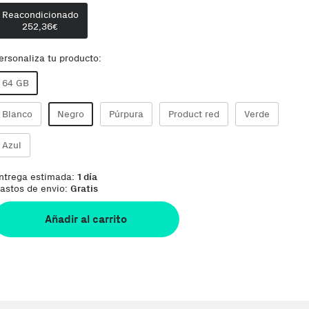
Reacondicionado
252,36
€
ersonaliza tu producto:
64 GB
Blanco
Negro
Púrpura
Product red
Verde
Azul
ntrega estimada:
1 día
astos de envio:
Gratis
Añadir al carrito