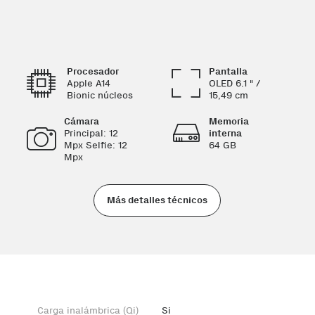
Procesador
Pantalla
Apple A14
OLED 6.1 " /
Bionic núcleos
15,49 cm
Cámara
Memoria
Principal: 12
interna
Mpx Selfie: 12
64 GB
Mpx
Más detalles técnicos
Carga inalámbrica (Qi)
Si