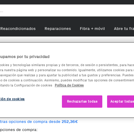
Reacondicionados
Reparaciones
Fibra + móvil
Abre tu fr
ple iPhone 12 64GB
upamos por tu privacidad
ookies y tecnologías similares propias y de terceros, de sesión o persistentes, para hac
a nuestra página web y personalizar su contenido. Igualmente, utilizamos cookies para 
Apple iPhone 12 64GB
navegación que realizas y para ajustar la publicidad a tus gustos y preferencias. Puedes
so de cookies a continuación. Asimismo, puedes modificar tus opciones de consentimient
itando la Configuración de cookies
Política de Cookies
eacondicionado
stado:
FUNCIONAL
252,36
ción de cookies
€
Rechazarlas todas
Aceptar todas
349,99€
-97,63€
endido por
LEASI ASSETCO FRANCE
tras opciones de compra desde
252,36€
Envía desde:
Francia
pciones de compra:
Comentario del vendedor:
Produc