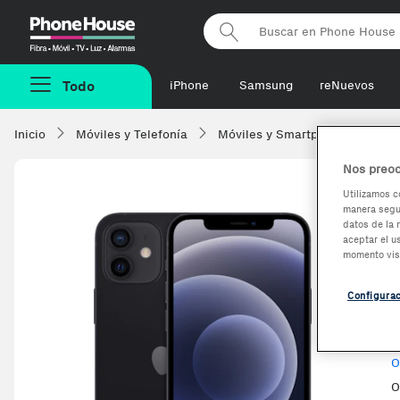
Phonehouse
Todo
iPhone
Samsung
reNuevos
Inicio
Móviles y Telefonía
Móviles y Smartphones
Ap
Nos preoc
Utilizamos c
manera segur
-97,63€
datos de la 
aceptar el u
momento vis
R
E
Configura
V
O
O