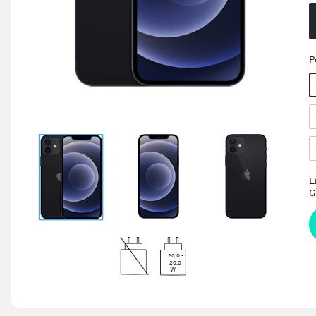
P
E
G
20.0 -
20.0
W