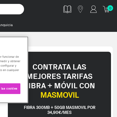
0
anquicia
er funcionar de
medir y obtener
CONTRATA LAS
 configurar y
o en cualquier
MEJORES TARIFAS
FIBRA + MÓVIL CON
 las cookies
MASMOVIL
FIBRA 300MB + 50GB MASMOVIL POR
34,90€/MES
to reacondicionado certificado, probado y controlado por profesional