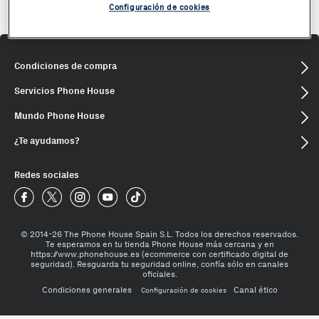
Configuración de cookies
Condiciones de compra
Servicios Phone House
Mundo Phone House
¿Te ayudamos?
Redes sociales
Phone House Facebook
Phone House Twitter
Phone House Instagram
Phone House Youtube
Phone House TikTok
© 2014-26 The Phone House Spain S.L. Todos los derechos reservados.
Te esperamos en tu tienda Phone House más cercana y en
https://www.phonehouse.es (ecommerce con certificado digital de
seguridad). Resguarda tu seguridad online, confía sólo en canales
oficiales.
Condiciones generales
Canal ético
Configuración de cookies