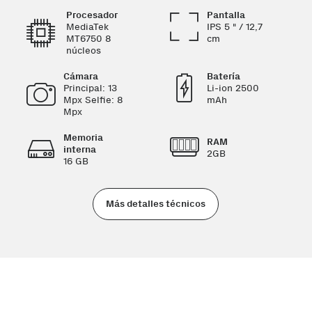
Procesador
Pantalla
MediaTek
IPS 5 " / 12,7
MT6750 8
cm
núcleos
Cámara
Batería
Principal: 13
Li-ion 2500
Mpx Selfie: 8
mAh
Mpx
Memoria
RAM
interna
2GB
16 GB
Más detalles técnicos