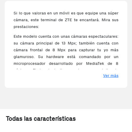
Si lo que valoras en un móvil es que equipe una súper
cámara, este terminal de ZTE te encantará. Mira sus
prestaciones:
Este modelo cuenta con unas cámaras espectaculares:
su cámara principal de 13 Mpx; también cuenta con
cámara frontal de 8 Mpx para capturar tu yo más
glamuroso. Su hardware está comandado por un
microprocesador desarrollado por MediaTek de 8
núcleos. El terminal dispone de una pantalla de
Ver más
formato compacto de 5 pulgadas (12.7 cm) de diagonal
para una resolución de HD (1280x720), que no
supondrá ningún problema para que quepa en tu
bolsillo. Gracias a que incorpora carga inalámbrica,
podrás alimentar con toda comodidad su batería de
gran duración de 2500 mAh, además de tener
Todas las características
conexión de tipo Micro USB.
Interactúa con otros dispositivos usando conexiones