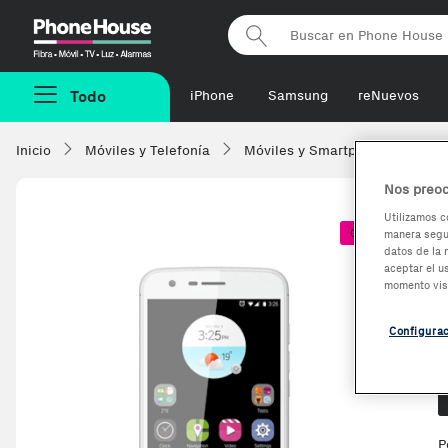
Phonehouse
Todo
iPhone
Samsung
reNuevos
Inicio
Móviles y Telefonía
Móviles y Smartphones
ZT
Nos preoc
Utilizamos c
Coste + 1€
manera segur
datos de la 
aceptar el u
momento vis
Configura
O
P