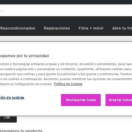
Reacondicionados
Reparaciones
Fibra + móvil
Abre tu fr
E Blade V8 Lite
upamos por tu privacidad
ookies y tecnologías similares propias y de terceros, de sesión o persistentes, para hac
a nuestra página web y personalizar su contenido. Igualmente, utilizamos cookies para 
ZTE Blade V8 Lite
navegación que realizas y para ajustar la publicidad a tus gustos y preferencias. Puedes
so de cookies a continuación. Asimismo, puedes modificar tus opciones de consentimient
itando la Configuración de cookies
Política de Cookies
79
€
ción de cookies
Rechazarlas todas
Aceptar todas
pciones de compra:
Nuevo
79
€
ersonaliza tu producto: