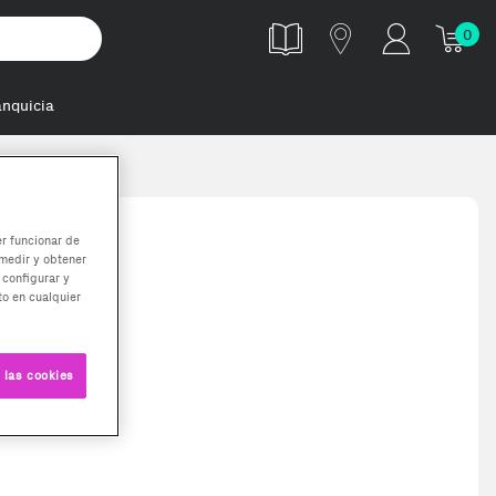
0
anquicia
er funcionar de
medir y obtener
 configurar y
o en cualquier
 las cookies