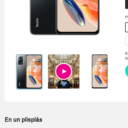
P
E
G
En un plisplás