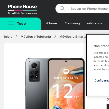
Phonehouse
Todo
iPhone
Samsung
reNuevos
Inicio
Móviles y Telefonía
Móviles y Smartphones
Xi
Nos preoc
Utilizamos c
manera segur
datos de la 
aceptar el u
momento vis
Configura
V
O