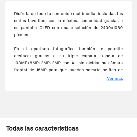
Disfruta de todo tu contenido multimedia, incluidas tus
series favoritas, con la máxima comodidad gracias a
su pantalla OLED con una resolución de 2400x1080
pixeles.
En el apartado fotográfico también te permite
destacar gracias a su triple cámara trasera de
108MP+8MP+2MP+2MP con AI, sin olvidar su cámara
frontal de 16MP para que puedas sacarte selfies de
calidad.
Ver más
Incorpora un procesador Qualcomm Snapdragon 732G
con 8 núcleos que te permitirá disfrutar de una gran
fluidez junto con su capa de personalización MIUI 13.
Además dispone de una batería de gran capacidad de
5.000mAh con carga rápida y conector USB tipo C.
También dispone de desbloqueo por huella/facial,
Todas las características
doble SIM y certificado IP53.