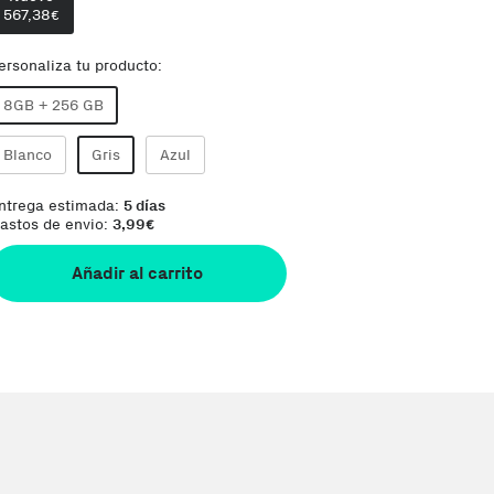
567,38
€
ersonaliza tu producto:
8GB + 256 GB
Blanco
Gris
Azul
ntrega estimada:
5 días
astos de envio:
3,99
€
Añadir al carrito