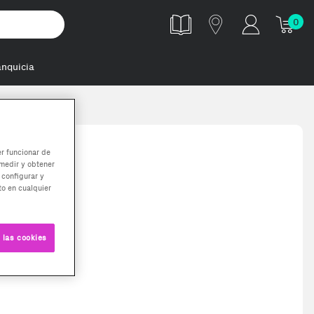
0
anquicia
er funcionar de
medir y obtener
 configurar y
o en cualquier
 las cookies
pped in 2-3 working days. Delivery times (3-10 days) might be delayed 