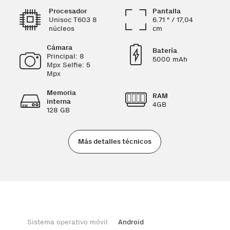
Procesador
Pantalla
Unisoc T603 8
6.71 " / 17,04
núcleos
cm
Cámara
Batería
Principal: 8
5000 mAh
Mpx Selfie: 5
Mpx
Memoria
RAM
interna
4GB
128 GB
Más detalles técnicos
Sistema operativo móvil
Android