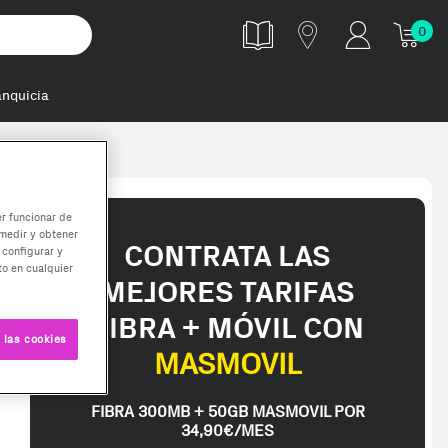
0
anquicia
er funcionar de
medir y obtener
CONTRATA LAS
 configurar y
o en cualquier
MEJORES TARIFAS
FIBRA + MÓVIL CON
 las cookies
MASMOVIL
FIBRA 300MB + 50GB MASMOVIL POR
34,90€/MES