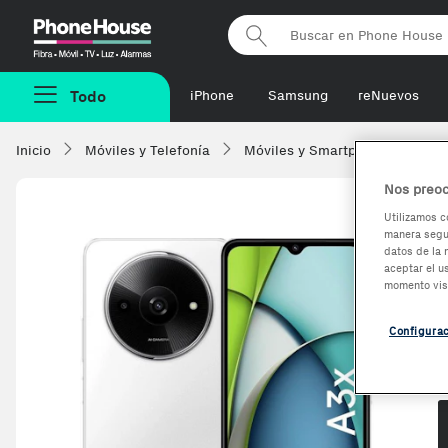
Phonehouse
Todo
iPhone
Samsung
reNuevos
Inicio
Móviles y Telefonía
Móviles y Smartphones
Xi
Nos preoc
Utilizamos c
manera segur
datos de la 
aceptar el u
momento vis
Configura
O