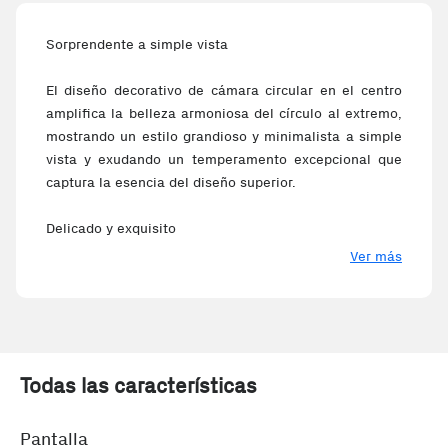
Sorprendente a simple vista
El diseño decorativo de cámara circular en el centro
amplifica la belleza armoniosa del círculo al extremo,
mostrando un estilo grandioso y minimalista a simple
vista y exudando un temperamento excepcional que
captura la esencia del diseño superior.
Delicado y exquisito
Ver más
Con la gran decoración de la cámara, abrazamos la
diversidad y agregamos texturas delicadas,
presentando un brillo dinámico bajo diferentes luces y
sombras, haciéndolo más exquisito.
Todas las características
Tamaño impresionante
Pantalla HD+ de 6.71" con atenuación DC para mayor
Pantalla