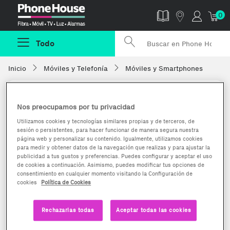
Phonehouse
0
Todo
Inicio
Móviles y Telefonía
Móviles y Smartphones
Nos preocupamos por tu privacidad
Utilizamos cookies y tecnologías similares propias y de terceros, de
sesión o persistentes, para hacer funcionar de manera segura nuestra
página web y personalizar su contenido. Igualmente, utilizamos cookies
para medir y obtener datos de la navegación que realizas y para ajustar la
publicidad a tus gustos y preferencias. Puedes configurar y aceptar el uso
de cookies a continuación. Asimismo, puedes modificar tus opciones de
consentimiento en cualquier momento visitando la Configuración de
cookies
Política de Cookies
Rechazarlas todas
Aceptar todas las cookies