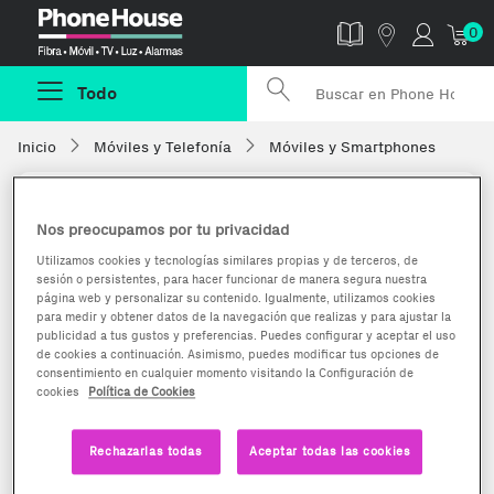
Phonehouse
0
Todo
Inicio
Móviles y Telefonía
Móviles y Smartphones
Nos preocupamos por tu privacidad
Utilizamos cookies y tecnologías similares propias y de terceros, de
sesión o persistentes, para hacer funcionar de manera segura nuestra
página web y personalizar su contenido. Igualmente, utilizamos cookies
para medir y obtener datos de la navegación que realizas y para ajustar la
publicidad a tus gustos y preferencias. Puedes configurar y aceptar el uso
de cookies a continuación. Asimismo, puedes modificar tus opciones de
consentimiento en cualquier momento visitando la Configuración de
cookies
Política de Cookies
Rechazarlas todas
Aceptar todas las cookies