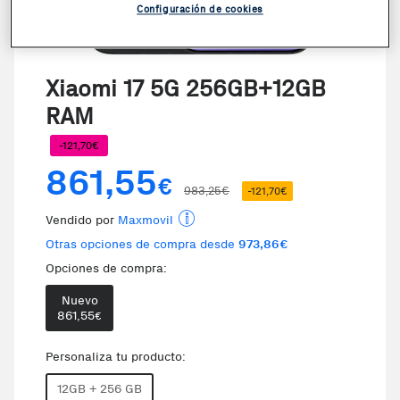
Configuración de cookies
Xiaomi 17 5G 256GB+12GB
RAM
-121,70€
861,55
€
983,25€
-121,70€
Vendido por
Maxmovil
Otras opciones de compra desde
973,86€
Opciones de compra:
Nuevo
861,55
€
Personaliza tu producto:
12GB + 256 GB