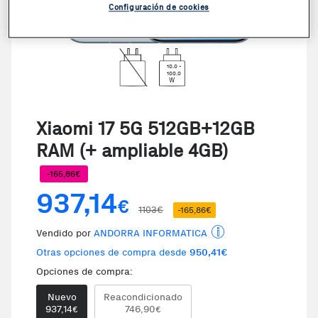
Configuración de cookies
10.0 -
100.0
W
Xiaomi 17 5G 512GB+12GB
RAM (+ ampliable 4GB)
-165,86€
937,14
€
1103€
-165,86€
Vendido por
ANDORRA INFORMATICA
Otras opciones de compra desde
950,41€
Opciones de compra:
Nuevo
Reacondicionado
937,14
746,90
€
€