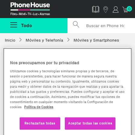
Phonehouse
0
Todo
Inicio
Móviles y Telefonía
Móviles y Smartphones
Nos preocupamos por tu privacidad
Utilizamos cookies y tecnologías similares propias y de terceros, de
sesión o persistentes, para hacer funcionar de manera segura nuestra
página web y personalizar su contenido. Igualmente, utilizamos cookies
para medir y obtener datos de la navegación que realizas y para ajustar la
publicidad a tus gustos y preferencias. Puedes configurar y aceptar el uso
de cookies a continuación. Asimismo, puedes modificar tus opciones de
consentimiento en cualquier momento visitando la Configuración de
cookies
Política de Cookies
Rechazarlas todas
Aceptar todas las cookies