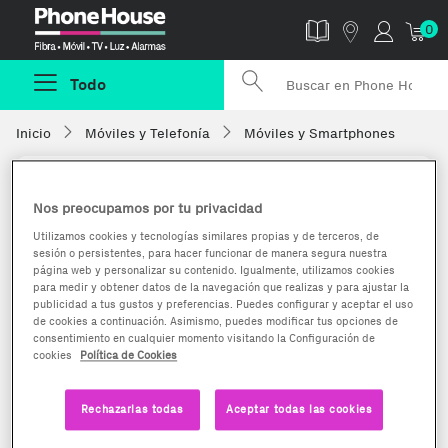
Phonehouse
0
Todo
Inicio
Móviles y Telefonía
Móviles y Smartphones
Nos preocupamos por tu privacidad
Utilizamos cookies y tecnologías similares propias y de terceros, de
sesión o persistentes, para hacer funcionar de manera segura nuestra
página web y personalizar su contenido. Igualmente, utilizamos cookies
para medir y obtener datos de la navegación que realizas y para ajustar la
publicidad a tus gustos y preferencias. Puedes configurar y aceptar el uso
de cookies a continuación. Asimismo, puedes modificar tus opciones de
consentimiento en cualquier momento visitando la Configuración de
cookies
Política de Cookies
Rechazarlas todas
Aceptar todas las cookies