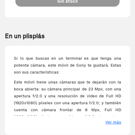
Sin stock
En un plisplás
Si lo que buscas en un terminal es que tenga una
potente cámara, este móvil de Sony te gustará. Estas
son sus características:
Este móvil tiene unas cámaras que te dejarán con la
boca abierta: su cámara principal de 23 Mpx, con una
apertura f/2.0 y una resolución de vídeo de Full HD
(1920x1080) píxeles con una apertura f/2.0; y también
cuenta con cámara frontal de 8 Mpx, Full HD
(1920x1080) píxeles para vídeo y f/2.0 de apertura
Ver más
para unos selfies increíbles. En su interior alberga un
microprocesador firmado por MediaTek de 8 núcleos,