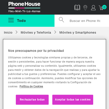
Phonehouse
0
Todo
Inicio
Móviles y Telefonía
Móviles y Smartphones
Nos preocupamos por tu privacidad
Utilizamos cookies y tecnologías similares propias y de terceros, de
sesión o persistentes, para hacer funcionar de manera segura nuestra
página web y personalizar su contenido. Igualmente, utilizamos cookies
para medir y obtener datos de la navegación que realizas y para ajustar la
publicidad a tus gustos y preferencias. Puedes configurar y aceptar el uso
de cookies a continuación. Asimismo, puedes modificar tus opciones de
consentimiento en cualquier momento visitando la Configuración de
cookies
Política de Cookies
Rechazarlas todas
Aceptar todas las cookies