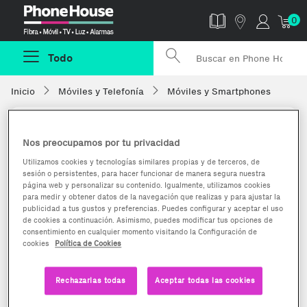
Phonehouse
0
Todo
Inicio
Móviles y Telefonía
Móviles y Smartphones
Nos preocupamos por tu privacidad
Utilizamos cookies y tecnologías similares propias y de terceros, de
sesión o persistentes, para hacer funcionar de manera segura nuestra
página web y personalizar su contenido. Igualmente, utilizamos cookies
para medir y obtener datos de la navegación que realizas y para ajustar la
publicidad a tus gustos y preferencias. Puedes configurar y aceptar el uso
de cookies a continuación. Asimismo, puedes modificar tus opciones de
consentimiento en cualquier momento visitando la Configuración de
cookies
Política de Cookies
Rechazarlas todas
Aceptar todas las cookies