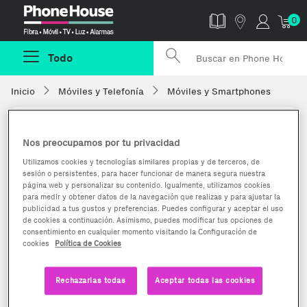
Phonehouse
0
Todo
Inicio
Móviles y Telefonía
Móviles y Smartphones
Nos preocupamos por tu privacidad
Utilizamos cookies y tecnologías similares propias y de terceros, de
sesión o persistentes, para hacer funcionar de manera segura nuestra
página web y personalizar su contenido. Igualmente, utilizamos cookies
para medir y obtener datos de la navegación que realizas y para ajustar la
publicidad a tus gustos y preferencias. Puedes configurar y aceptar el uso
de cookies a continuación. Asimismo, puedes modificar tus opciones de
consentimiento en cualquier momento visitando la Configuración de
cookies
Política de Cookies
Rechazarlas todas
Aceptar todas las cookies