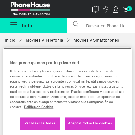
Phonehouse
0
Todo
Inicio
Móviles y Telefonía
Móviles y Smartphones
Nos preocupamos por tu privacidad
Utilizamos cookies y tecnologías similares propias y de terceros, de
sesión o persistentes, para hacer funcionar de manera segura nuestra
página web y personalizar su contenido. Igualmente, utilizamos cookies
para medir y obtener datos de la navegación que realizas y para ajustar la
publicidad a tus gustos y preferencias. Puedes configurar y aceptar el uso
de cookies a continuación. Asimismo, puedes modificar tus opciones de
consentimiento en cualquier momento visitando la Configuración de
cookies
Política de Cookies
Rechazarlas todas
Aceptar todas las cookies