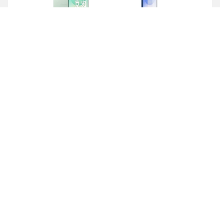
Galaxy S25+ 5G 2
Protector pantalla
56GB+12GB RAM
Galaxy S25+ 5G
1,159,00 €
29,90 €
1,188,90 €
Total:
lo quiero
Galaxy S25+ 5G 2
Galaxy Buds 3 Pro
56GB+12GB RAM
Cierra
Ordenado por
1,159,00 €
199,00 €
Limpiar