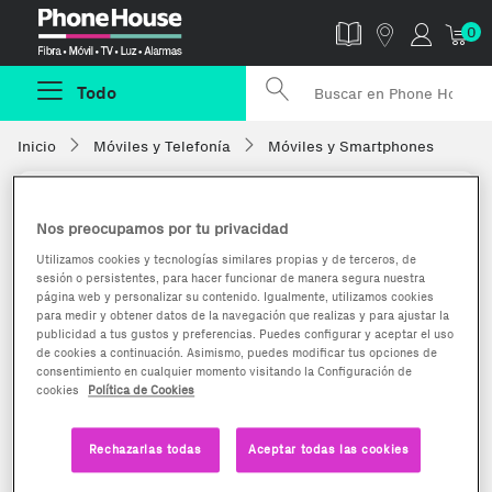
Phonehouse
0
Todo
Inicio
Móviles y Telefonía
Móviles y Smartphones
Nos preocupamos por tu privacidad
Utilizamos cookies y tecnologías similares propias y de terceros, de
sesión o persistentes, para hacer funcionar de manera segura nuestra
página web y personalizar su contenido. Igualmente, utilizamos cookies
para medir y obtener datos de la navegación que realizas y para ajustar la
publicidad a tus gustos y preferencias. Puedes configurar y aceptar el uso
de cookies a continuación. Asimismo, puedes modificar tus opciones de
consentimiento en cualquier momento visitando la Configuración de
cookies
Política de Cookies
Rechazarlas todas
Aceptar todas las cookies