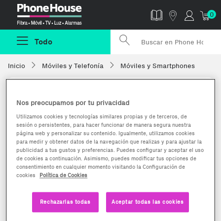
Phonehouse
0
Todo
Inicio
Móviles y Telefonía
Móviles y Smartphones
Nos preocupamos por tu privacidad
Utilizamos cookies y tecnologías similares propias y de terceros, de
sesión o persistentes, para hacer funcionar de manera segura nuestra
página web y personalizar su contenido. Igualmente, utilizamos cookies
para medir y obtener datos de la navegación que realizas y para ajustar la
publicidad a tus gustos y preferencias. Puedes configurar y aceptar el uso
de cookies a continuación. Asimismo, puedes modificar tus opciones de
consentimiento en cualquier momento visitando la Configuración de
cookies
Política de Cookies
Rechazarlas todas
Aceptar todas las cookies