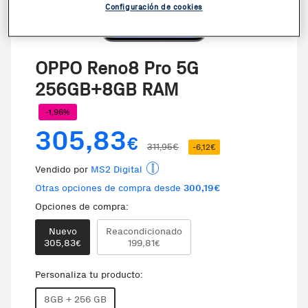
Configuración de cookies
VER VIDEO
OPPO Reno8 Pro 5G
256GB+8GB RAM
-1,96%
305,83
€
311,95€
-6,12€
Vendido por
MS2 Digital
Otras opciones de compra desde
300,19€
Opciones de compra:
Nuevo
Reacondicionado
Te damos la oportunidad de elegi
305,83
199,81
€
€
Personaliza tu producto:
8GB + 256 GB