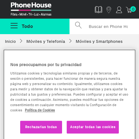
Phonehouse
0
Todo
Inicio
Móviles y Telefonía
Móviles y Smartphones
Nos preocupamos por tu privacidad
Utilizamos cookies y tecnologías similares propias y de terceros, de
sesión o persistentes, para hacer funcionar de manera segura nuestra
página web y personalizar su contenido. Igualmente, utilizamos cookies
para medir y obtener datos de la navegación que realizas y para ajustar la
publicidad a tus gustos y preferencias. Puedes configurar y aceptar el uso
de cookies a continuación. Asimismo, puedes modificar tus opciones de
consentimiento en cualquier momento visitando la Configuración de
cookies
Política de Cookies
Rechazarlas todas
Aceptar todas las cookies