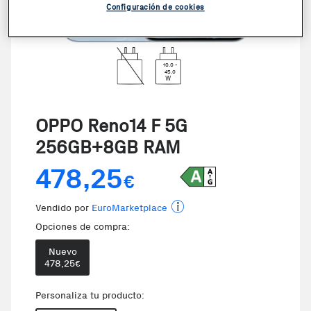
Configuración de cookies
10.0 -
45.0
W
OPPO Reno14 F 5G
256GB+8GB RAM
478,25
€
Vendido por
EuroMarketplace
Opciones de compra:
Nuevo
478,25
€
Personaliza tu producto: