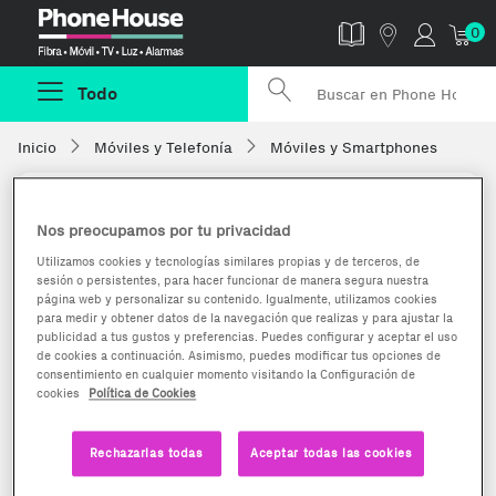
Phonehouse
0
Todo
Inicio
Móviles y Telefonía
Móviles y Smartphones
Nos preocupamos por tu privacidad
Utilizamos cookies y tecnologías similares propias y de terceros, de
sesión o persistentes, para hacer funcionar de manera segura nuestra
página web y personalizar su contenido. Igualmente, utilizamos cookies
para medir y obtener datos de la navegación que realizas y para ajustar la
publicidad a tus gustos y preferencias. Puedes configurar y aceptar el uso
de cookies a continuación. Asimismo, puedes modificar tus opciones de
consentimiento en cualquier momento visitando la Configuración de
cookies
Política de Cookies
Rechazarlas todas
Aceptar todas las cookies