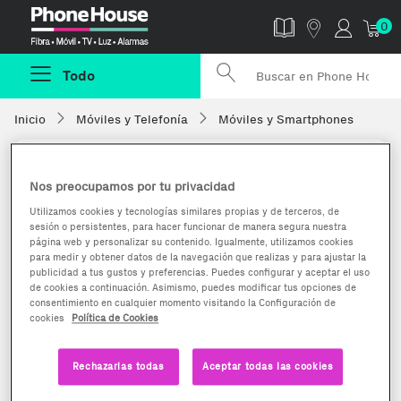
Phonehouse
0
Todo
Inicio
Móviles y Telefonía
Móviles y Smartphones
Nos preocupamos por tu privacidad
Utilizamos cookies y tecnologías similares propias y de terceros, de
sesión o persistentes, para hacer funcionar de manera segura nuestra
página web y personalizar su contenido. Igualmente, utilizamos cookies
para medir y obtener datos de la navegación que realizas y para ajustar la
publicidad a tus gustos y preferencias. Puedes configurar y aceptar el uso
de cookies a continuación. Asimismo, puedes modificar tus opciones de
consentimiento en cualquier momento visitando la Configuración de
cookies
Política de Cookies
Rechazarlas todas
Aceptar todas las cookies