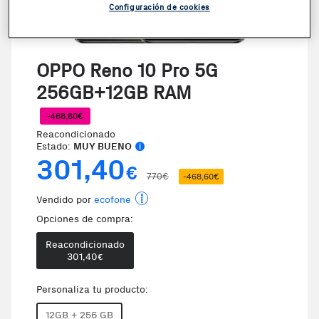
Configuración de cookies
VER VIDEO
OPPO Reno 10 Pro 5G
256GB+12GB RAM
-468,60€
Reacondicionado
Estado:
MUY BUENO
301,40
€
770€
-468,60€
Vendido por
ecofone
Opciones de compra:
Reacondicionado
301,40
€
Personaliza tu producto:
12GB + 256 GB