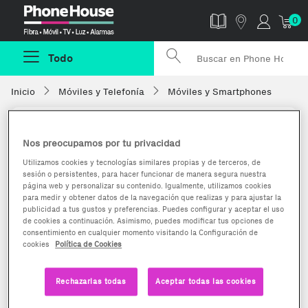
Phonehouse
0
Todo
Inicio
Móviles y Telefonía
Móviles y Smartphones
Nos preocupamos por tu privacidad
Utilizamos cookies y tecnologías similares propias y de terceros, de
sesión o persistentes, para hacer funcionar de manera segura nuestra
página web y personalizar su contenido. Igualmente, utilizamos cookies
para medir y obtener datos de la navegación que realizas y para ajustar la
publicidad a tus gustos y preferencias. Puedes configurar y aceptar el uso
de cookies a continuación. Asimismo, puedes modificar tus opciones de
consentimiento en cualquier momento visitando la Configuración de
cookies
Política de Cookies
Rechazarlas todas
Aceptar todas las cookies