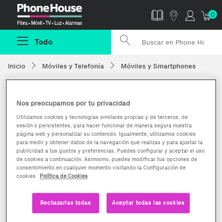
Phonehouse
0
Todo
Inicio
Móviles y Telefonía
Móviles y Smartphones
Nos preocupamos por tu privacidad
Utilizamos cookies y tecnologías similares propias y de terceros, de
sesión o persistentes, para hacer funcionar de manera segura nuestra
página web y personalizar su contenido. Igualmente, utilizamos cookies
para medir y obtener datos de la navegación que realizas y para ajustar la
publicidad a tus gustos y preferencias. Puedes configurar y aceptar el uso
de cookies a continuación. Asimismo, puedes modificar tus opciones de
consentimiento en cualquier momento visitando la Configuración de
cookies
Política de Cookies
Rechazarlas todas
Aceptar todas las cookies