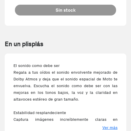
Sin stock
En un plisplás
El sonido como debe ser
Regala a tus oídos el sonido envolvente mejorado de
Dolby Atmos y deja que el sonido espacial de Moto te
envuelva. Escucha el sonido como debe ser con las
mejoras en los tonos bajos, la voz y la claridad en
altavoces estéreo de gran tamaño.
Estabilidad resplandeciente
Captura imágenes increíblemente claras en
condiciones de poca luz y vídeos más nítidos gracias
Ver más