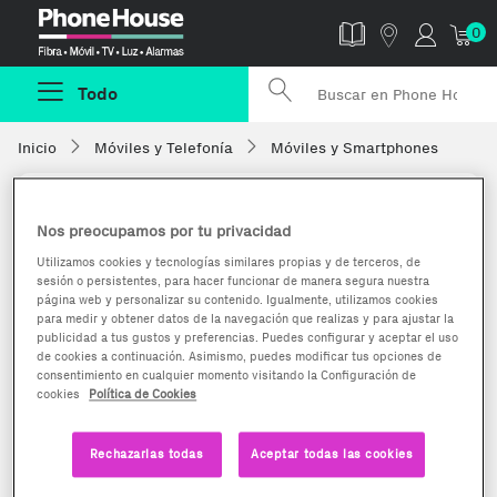
Phonehouse
0
Todo
Inicio
Móviles y Telefonía
Móviles y Smartphones
Nos preocupamos por tu privacidad
Utilizamos cookies y tecnologías similares propias y de terceros, de
sesión o persistentes, para hacer funcionar de manera segura nuestra
página web y personalizar su contenido. Igualmente, utilizamos cookies
para medir y obtener datos de la navegación que realizas y para ajustar la
publicidad a tus gustos y preferencias. Puedes configurar y aceptar el uso
de cookies a continuación. Asimismo, puedes modificar tus opciones de
consentimiento en cualquier momento visitando la Configuración de
cookies
Política de Cookies
Rechazarlas todas
Aceptar todas las cookies