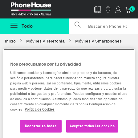
Phonehouse
0
Todo
Inicio
Móviles y Telefonía
Móviles y Smartphones
Nos preocupamos por tu privacidad
Utilizamos cookies y tecnologías similares propias y de terceros, de
sesión o persistentes, para hacer funcionar de manera segura nuestra
página web y personalizar su contenido. Igualmente, utilizamos cookies
para medir y obtener datos de la navegación que realizas y para ajustar la
publicidad a tus gustos y preferencias. Puedes configurar y aceptar el uso
de cookies a continuación. Asimismo, puedes modificar tus opciones de
consentimiento en cualquier momento visitando la Configuración de
cookies
Política de Cookies
Rechazarlas todas
Aceptar todas las cookies