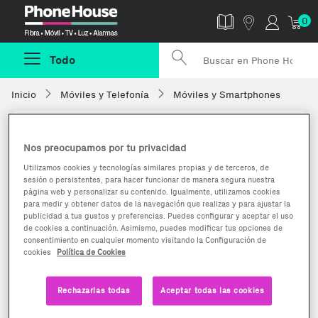
Phonehouse
0
Todo
Inicio
Móviles y Telefonía
Móviles y Smartphones
Nos preocupamos por tu privacidad
Utilizamos cookies y tecnologías similares propias y de terceros, de
sesión o persistentes, para hacer funcionar de manera segura nuestra
página web y personalizar su contenido. Igualmente, utilizamos cookies
para medir y obtener datos de la navegación que realizas y para ajustar la
publicidad a tus gustos y preferencias. Puedes configurar y aceptar el uso
de cookies a continuación. Asimismo, puedes modificar tus opciones de
consentimiento en cualquier momento visitando la Configuración de
cookies
Política de Cookies
Rechazarlas todas
Aceptar todas las cookies