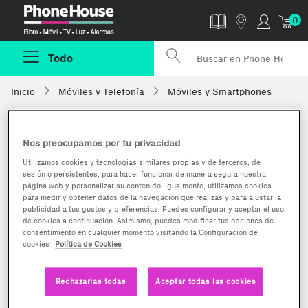
Phonehouse
0
Todo
Inicio
Móviles y Telefonía
Móviles y Smartphones
Nos preocupamos por tu privacidad
Utilizamos cookies y tecnologías similares propias y de terceros, de
sesión o persistentes, para hacer funcionar de manera segura nuestra
página web y personalizar su contenido. Igualmente, utilizamos cookies
para medir y obtener datos de la navegación que realizas y para ajustar la
publicidad a tus gustos y preferencias. Puedes configurar y aceptar el uso
de cookies a continuación. Asimismo, puedes modificar tus opciones de
consentimiento en cualquier momento visitando la Configuración de
cookies
Política de Cookies
Rechazarlas todas
Aceptar todas las cookies