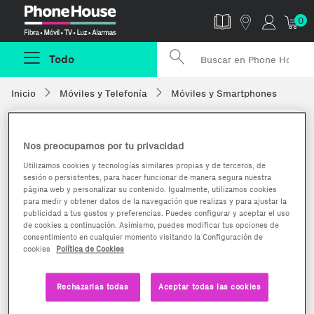
Phonehouse
0
Todo
Inicio
Móviles y Telefonía
Móviles y Smartphones
Nos preocupamos por tu privacidad
Utilizamos cookies y tecnologías similares propias y de terceros, de
sesión o persistentes, para hacer funcionar de manera segura nuestra
página web y personalizar su contenido. Igualmente, utilizamos cookies
para medir y obtener datos de la navegación que realizas y para ajustar la
publicidad a tus gustos y preferencias. Puedes configurar y aceptar el uso
de cookies a continuación. Asimismo, puedes modificar tus opciones de
consentimiento en cualquier momento visitando la Configuración de
cookies
Política de Cookies
Rechazarlas todas
Aceptar todas las cookies