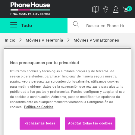
Phonehouse
0
Todo
Inicio
Móviles y Telefonía
Móviles y Smartphones
Nos preocupamos por tu privacidad
Utilizamos cookies y tecnologías similares propias y de terceros, de
sesión o persistentes, para hacer funcionar de manera segura nuestra
página web y personalizar su contenido. Igualmente, utilizamos cookies
para medir y obtener datos de la navegación que realizas y para ajustar la
publicidad a tus gustos y preferencias. Puedes configurar y aceptar el uso
de cookies a continuación. Asimismo, puedes modificar tus opciones de
consentimiento en cualquier momento visitando la Configuración de
cookies
Política de Cookies
Rechazarlas todas
Aceptar todas las cookies