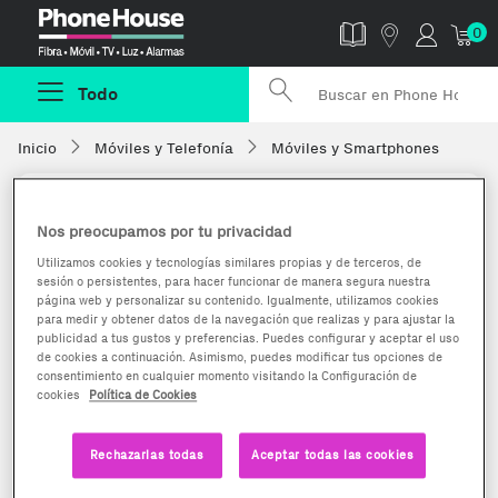
Phonehouse
0
Todo
Inicio
Móviles y Telefonía
Móviles y Smartphones
Nos preocupamos por tu privacidad
Utilizamos cookies y tecnologías similares propias y de terceros, de
sesión o persistentes, para hacer funcionar de manera segura nuestra
página web y personalizar su contenido. Igualmente, utilizamos cookies
para medir y obtener datos de la navegación que realizas y para ajustar la
publicidad a tus gustos y preferencias. Puedes configurar y aceptar el uso
de cookies a continuación. Asimismo, puedes modificar tus opciones de
consentimiento en cualquier momento visitando la Configuración de
cookies
Política de Cookies
Rechazarlas todas
Aceptar todas las cookies