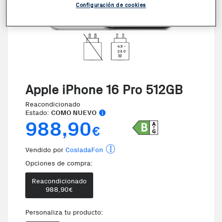
Configuración de cookies
VER VIDEO
4.5 -
23.0
W
Apple iPhone 16 Pro 512GB
Reacondicionado
Estado:
COMO NUEVO
988,90
€
Vendido por
CosladaFon
Opciones de compra:
Reacondicionado
988,90
€
Te damos la oportunidad de elegi
Personaliza tu producto: