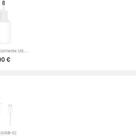
corriente USB-
 20 W
00 €
 (USB-C)