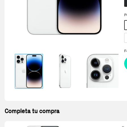
P
F
Completa tu compra