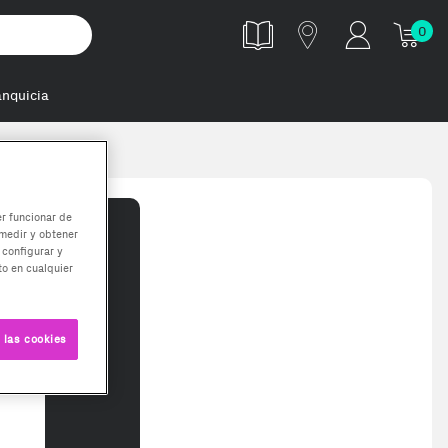
0
anquicia
er funcionar de
medir y obtener
 configurar y
o en cualquier
 las cookies