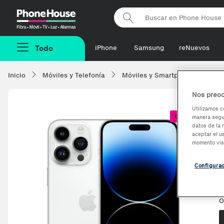
Phonehouse
Todo
iPhone
Samsung
reNuevos
Inicio
Móviles y Telefonía
Móviles y Smartphones
Ap
Nos preoc
Utilizamos c
Coste + 1€
manera segur
datos de la 
aceptar el u
momento vis
E
Configura
O